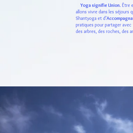
Yoga signifie Union
. Être
allons vivre dans les séjour
Shantyoga et d’
Accompagnat
pratiques pour partager avec
des arbres, des roches, des an