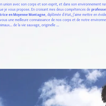
 en union avec son corps et son esprit, et dans son environnement na
s que je vous propose. En croisant mes deux compétences de
professe
rice en Moyenne Montagne
, diplômée d'état, j’aime mettre en évid
 vous une meilleure connaissance de nos corps et de notre environne
imaux… de la vie sauvage, originelle ...