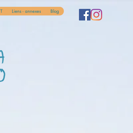
T
Liens - annexes
Blog