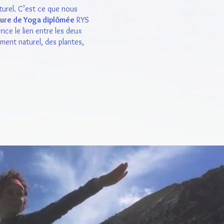
turel. C’est ce que nous
ure de Yoga diplômée
RYS
ence le lien entre les deux
ment naturel, des plantes,