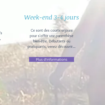
Week-end 3-4 jours
Ce sont des courts séjours
fs
pour s'offrir une parenthèse
,
bien-être. Débutants ou
pratiquants, venez découvrir...
Plus d'informations